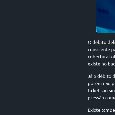
O débito del
consciente p
cobertura tot
existe no bac
Já o débito 
porém não pl
ticket são s
pressão come
Existe també