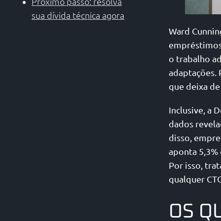
Próximo passo: resolva
sua dívida técnica agora
Ward Cunning
empréstimos f
o trabalho a
adaptações. P
que deixa de 
Inclusive, a 
dados revela
disso, empre
aponta 5,3% 
Por isso, tra
qualquer CT
OS Q