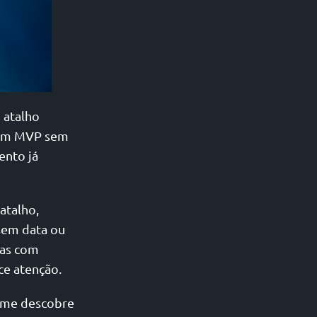
 atalho
r um MVP sem
ento já
.
atalho,
 sem data ou
sas com
ce atenção.
time descobre