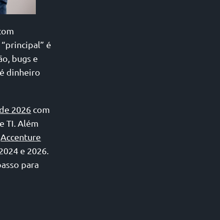
 com
 “principal” é
ão, bugs e
 é dinheiro
 de 2026
com
e TI. Além
A
Accenture
2024 e 2026.
passo para