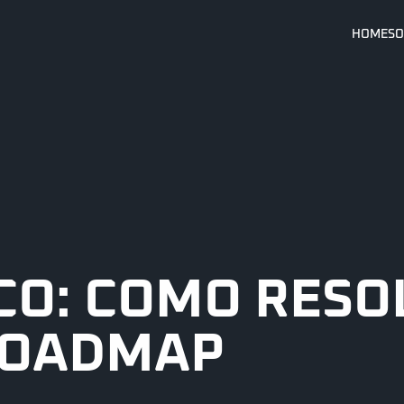
HOME
SO
CO: COMO RESO
ROADMAP