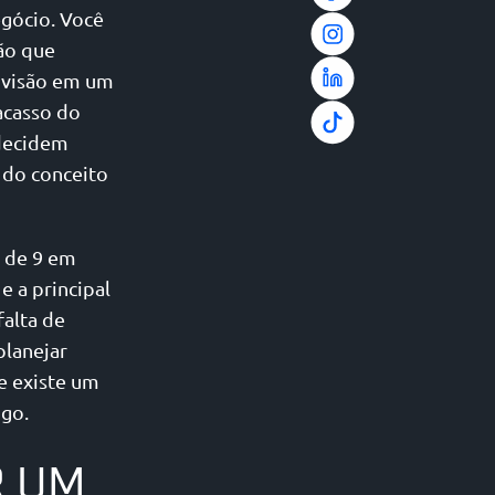
gócio. Você
ção que
a visão em um
acasso do
 decidem
 do conceito
a de 9 em
e a principal
falta de
planejar
e existe um
igo.
R UM