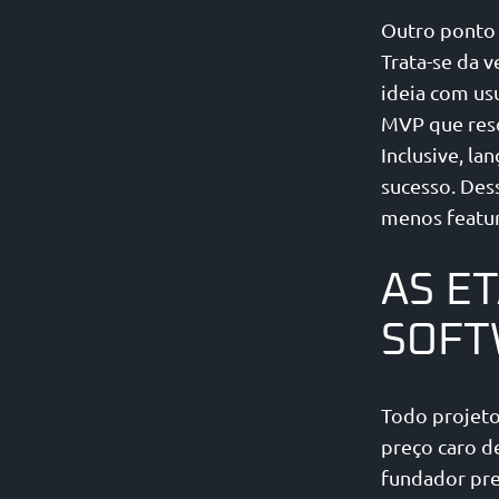
Outro ponto 
Trata-se da 
ideia com usu
MVP que res
Inclusive, l
sucesso. Des
menos featur
AS E
SOFT
Todo projeto
preço caro d
fundador pre