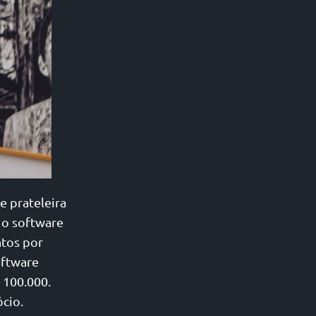
e prateleira
 o software
ntos por
oftware
 100.000.
cio.