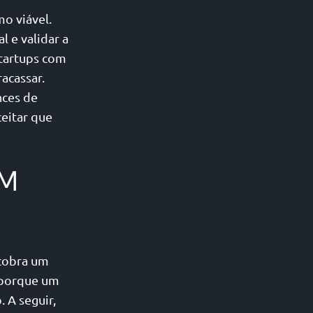
mo viável.
l e validar a
startups com
acassar.
nces de
eitar que
UM
 cobra um
, porque um
 A seguir,