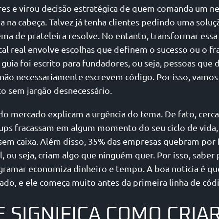
s e virou decisão estratégica de quem comanda um ne
a na cabeça. Talvez já tenha clientes pedindo uma solu
ma de prateleira resolve. No entanto, transformar ess
tal real envolve escolhas que definem o sucesso ou o fr
 guia foi escrito para fundadores, ou seja, pessoas que
s não necessariamente escrevem código. Por isso, vamos
o sem jargão desnecessário.
o mercado explicam a urgência do tema. De fato, cerc
tups fracassam em algum momento do seu ciclo de vida, 
r sem caixa. Além disso, 35% das empresas quebram por 
 ou seja, criam algo que ninguém quer. Por isso, saber 
gramar economiza dinheiro e tempo. A boa notícia é qu
ado, e ele começa muito antes da primeira linha de cód
E SIGNIFICA COMO CRIA