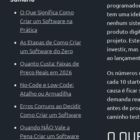
programadore
O Que Significa Como
tem uma idei
Criar um Software na
nenhum siste
Prática
produto digi
projeto. Este
As Etapas de Como Criar
investir, ma
um Software do Zero
ao lançament
Quanto Custa: Faixas de
Preço Reais em 2026
Os números d
cada 10 star
No-Code e Low-Code:
causa é fica
Atalho ou Armadilha
demanda real,
Erros Comuns ao Decidir
antes de pro
Como Criar um Software
caminho test
Quando NÃO Vale a
O QU
Pena Criar um Software