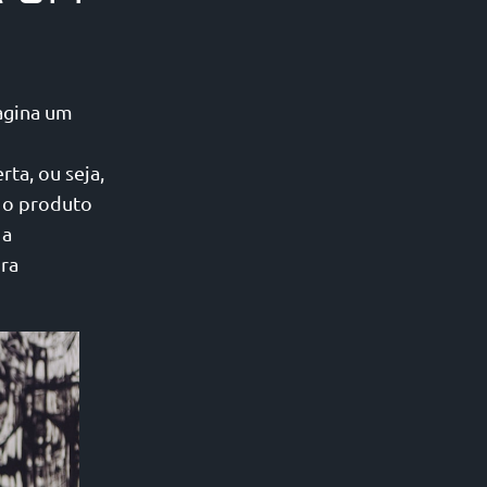
agina um
ta, ou seja,
 o produto
 a
ura